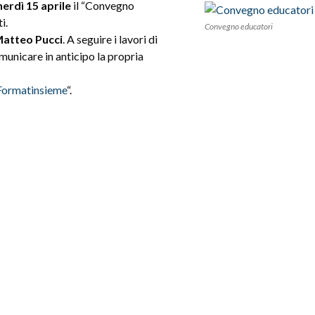
erdì 15 aprile
il “Convegno
i.
Convegno educatori
atteo Pucci
. A seguire i lavori di
municare in anticipo la propria
Formatinsieme
“.