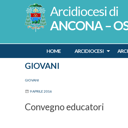
Skip
to
content
ANCONA – O
HOME
ARCIDIOCESI
ARC
GIOVANI
GIOVANI
9 APRILE 2016
Convegno educatori