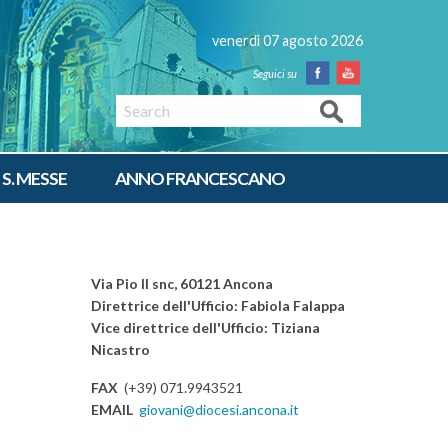
venerdì 07 agosto 2026
Facebook
Youtube
Search
 S. MESSE
ANNO FRANCESCANO
Via Pio II snc, 60121 Ancona
Direttrice dell'Ufficio: Fabiola Falappa
Vice direttrice dell'Ufficio: Tiziana
Nicastro
FAX
(+39) 071.9943521
EMAIL
giovani@diocesi.ancona.it