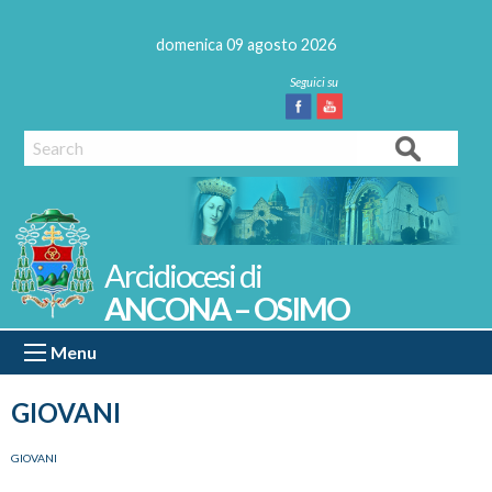
Skip
to
domenica 09 agosto 2026
content
Facebook
Youtube
Search
ANCONA – OSIMO
Menu
GIOVANI
GIOVANI