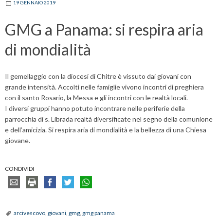
19 GENNAIO 2019
GMG a Panama: si respira aria
di mondialità
Il gemellaggio con la diocesi di Chitre è vissuto dai giovani con
grande intensità. Accolti nelle famiglie vivono incontri di preghiera
con il santo Rosario, la Messa e gli incontri con le realtà locali.
I diversi gruppi hanno potuto incontrare nelle periferie della
parrocchia di s. Librada realtà diversificate nel segno della comunione
e dell’amicizia. Si respira aria di mondialità e la bellezza di una Chiesa
giovane.
CONDIVIDI
arcivescovo
,
giovani
,
gmg
,
gmg panama