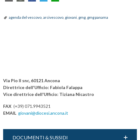
agenda del vescovo
,
arcivescovo
,
giovani
,
gmg
,
gmg panama
Via Pio II snc, 60121 Ancona
Direttrice dell'Ufficio: Fabiola Falappa
Vice direttrice dell'Ufficio: Tiziana Nicastro
FAX
(+39) 071.9943521
EMAIL
giovani@diocesi.ancona.it
DOCUMENTI & SUSSIDI