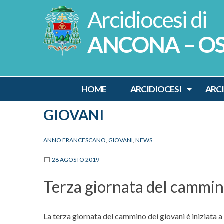
Skip
to
content
ANCONA – O
HOME
ARCIDIOCESI
ARC
GIOVANI
ANNO FRANCESCANO
,
GIOVANI
,
NEWS
28 AGOSTO 2019
Terza giornata del cammin
La terza giornata del cammino dei giovani è iniziata a