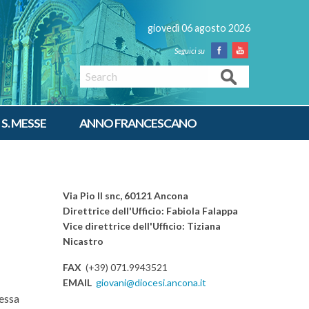
giovedì 06 agosto 2026
Facebook
Youtube
Search
 S. MESSE
ANNO FRANCESCANO
Via Pio II snc, 60121 Ancona
Direttrice dell'Ufficio: Fabiola Falappa
Vice direttrice dell'Ufficio: Tiziana
Nicastro
FAX
(+39) 071.9943521
EMAIL
giovani@diocesi.ancona.it
Messa