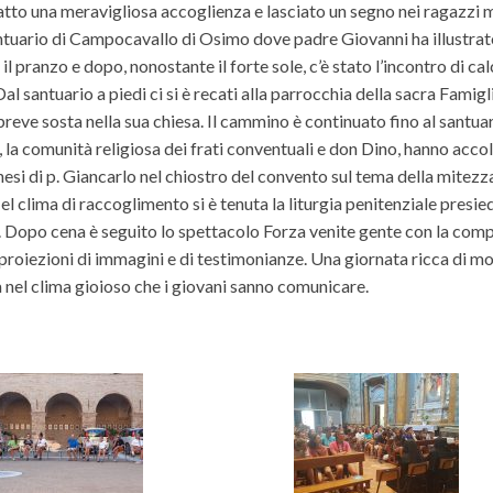
tto una meravigliosa accoglienza e lasciato un segno nei ragazzi
l santuario di Campocavallo di Osimo dove padre Giovanni ha illustrat
il pranzo e dopo, nonostante il forte sole, c’è stato l’incontro di cal
al santuario a piedi ci si è recati alla parrocchia della sacra Famig
eve sosta nella sua chiesa. Il cammino è continuato fino al santuar
a comunità religiosa dei frati conventuali e don Dino, hanno accol
hesi di p. Giancarlo nel chiostro del convento sul tema della mitezza
l clima di raccoglimento si è tenuta la liturgia penitenziale presie
i. Dopo cena è seguito lo spettacolo Forza venite gente con la com
a proiezioni di immagini e di testimonianze. Una giornata ricca di m
tà nel clima gioioso che i giovani sanno comunicare.