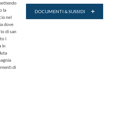
 mettendo
o la
DOCUMENTI & SUSSIDI
cio nel
lia dove
io di san
to i
 in
duta
pagnia
omenti di