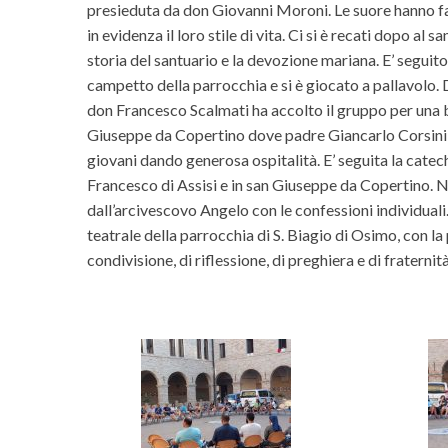
presieduta da don Giovanni Moroni. Le suore hanno fa
in evidenza il loro stile di vita. Ci si è recati dopo a
storia del santuario e la devozione mariana. E’ seguito 
campetto della parrocchia e si è giocato a pallavolo. D
don Francesco Scalmati ha accolto il gruppo per una br
Giuseppe da Copertino dove padre Giancarlo Corsini, l
giovani dando generosa ospitalità. E’ seguita la catec
Francesco di Assisi e in san Giuseppe da Copertino. Ne
dall’arcivescovo Angelo con le confessioni individual
teatrale della parrocchia di S. Biagio di Osimo, con l
condivisione, di riflessione, di preghiera e di fraterni