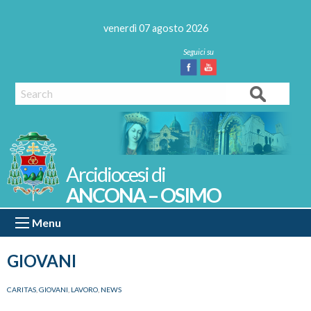
Skip
to
venerdì 07 agosto 2026
content
Facebook
Youtube
Search
ANCONA – OSIMO
Menu
GIOVANI
CARITAS
,
GIOVANI
,
LAVORO
,
NEWS