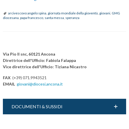
diocesana
dei
arcivescovo angelo spina
,
giornata mondiale della gioventù
,
giovani
,
GMG
diocesana
,
papa francesco
,
santa messa
,
speranza
giovani
sul
tema
“Lieti
P
nella
o
Via Pio II snc, 60121 Ancona
speranza”
s
Direttrice dell'Ufficio: Fabiola Falappa
Vice direttrice dell'Ufficio: Tiziana Nicastro
t
N
FAX
(+39) 071.9943521
a
EMAIL
giovani@diocesi.ancona.it
v
i
g
DOCUMENTI & SUSSIDI
a
t
i