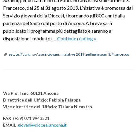
30 anni, per un cammino da Fabriano ad Assisi sulle orme di S.
Francesco, dal 25 al 31 agosto 2019. L’niziativa è promossa dal
Servizio giovani della Diocesi, ricordando gli 800 anni dalla
partenza del Santo dal porto di Ancona. A breve sarà
pubblicato il programma più dettagliato e saranno a
Progettiamo
disposizione i moduli di …
Continue reading
»
l'estate
sulle
estate
,
Fabriano-Assisi
,
giovani
,
iniziative 2019
,
pellegrinaggi
,
S. Francesco
orme
di
S.
P
Francesco
o
Via Pio II snc, 60121 Ancona
s
Direttrice dell'Ufficio: Fabiola Falappa
Vice direttrice dell'Ufficio: Tiziana Nicastro
t
N
FAX
(+39) 071.9943521
a
EMAIL
giovani@diocesi.ancona.it
v