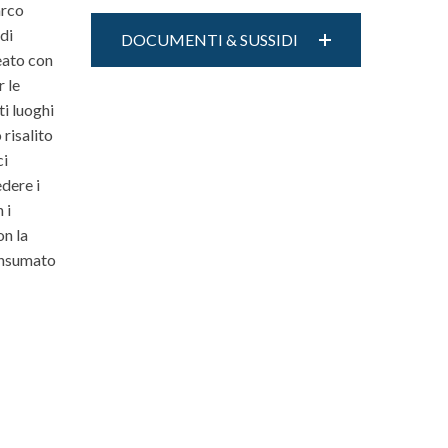
arco
di
DOCUMENTI & SUSSIDI
eato con
r le
ti luoghi
risalito
ci
edere i
 i
on la
consumato