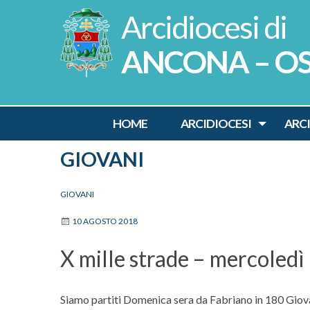
Skip
to
content
ANCONA – O
HOME
ARCIDIOCESI
ARC
GIOVANI
GIOVANI
10 AGOSTO 2018
X mille strade – mercoled
Siamo partiti Domenica sera da Fabriano in 180 Giova