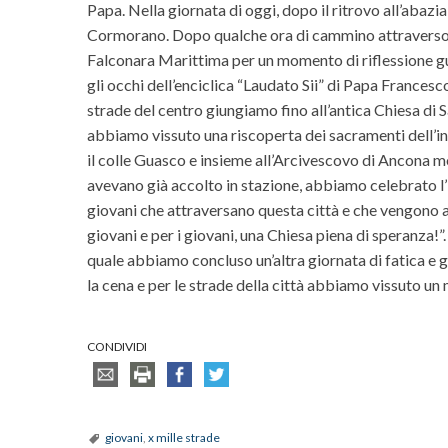
Papa. Nella giornata di oggi, dopo il ritrovo all’abazi
Cormorano. Dopo qualche ora di cammino attraverso le
Falconara Marittima per un momento di riflessione gu
gli occhi dell’enciclica “Laudato Sii” di Papa Frances
strade del centro giungiamo fino all’antica Chiesa di S
abbiamo vissuto una riscoperta dei sacramenti dell’i
il colle Guasco e insieme all’Arcivescovo di Ancona m
avevano già accolto in stazione, abbiamo celebrato l’E
giovani che attraversano questa città e che vengono ac
giovani e per i giovani, una Chiesa piena di speranza!”
quale abbiamo concluso un’altra giornata di fatica e 
la cena e per le strade della città abbiamo vissuto u
CONDIVIDI
giovani
,
x mille strade