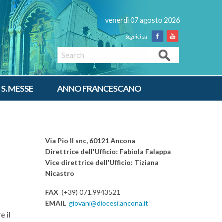
venerdì 07 agosto 2026
Facebook
Youtube
Search
 S. MESSE
ANNO FRANCESCANO
Via Pio II snc, 60121 Ancona
Direttrice dell'Ufficio: Fabiola Falappa
Vice direttrice dell'Ufficio: Tiziana
Nicastro
FAX
(+39) 071.9943521
EMAIL
giovani@diocesi.ancona.it
e il