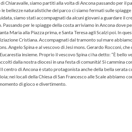
a di Chiaravalle, siamo partiti alla volta di Ancona passando per il p
 bellezze naturalistiche del parco ci siamo fermati sulle spiagge 
idata, siamo stati accompagnati da alcuni giovani a guardare il cr
co. Passando per le spiagge della costa arriviamo in Ancona dove pe
anta Maria alla Piazza prima, e Santa Teresa agli Scalzi poi. In ques
niziazione Cristiana. Accompagnati dal tramonto sul mare abbiamo 
ons. Angelo Spina e al vescovo di Jesi mons. Gerardo Rocconi, che 
ucarestia insieme. Proprio il vescovo Spina ci ha detto: “È bello v
colti dalla nostra diocesi in una festa di comunità! Si cammina con
. Il centro di Ancona è stato protagonista anche della bella serata c
gioia; nei locali della Chiesa di San Francesco alle Scale abbiamo 
n momento di gioco e divertimento.