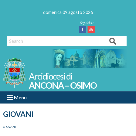
Skip
to
domenica 09 agosto 2026
content
Facebook
Youtube
Search
ANCONA – OSIMO
Menu
GIOVANI
GIOVANI