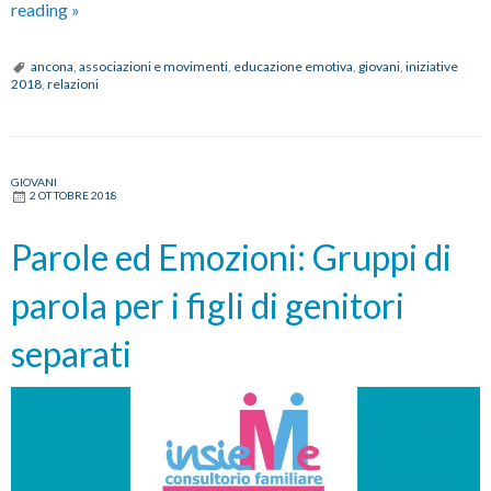
Le
reading
»
emozioni:
incontri
ancona
,
associazioni e movimenti
,
educazione emotiva
,
giovani
,
iniziative
2018
,
relazioni
con
preadolescenti
GIOVANI
2 OTTOBRE 2018
Parole ed Emozioni: Gruppi di
parola per i figli di genitori
separati