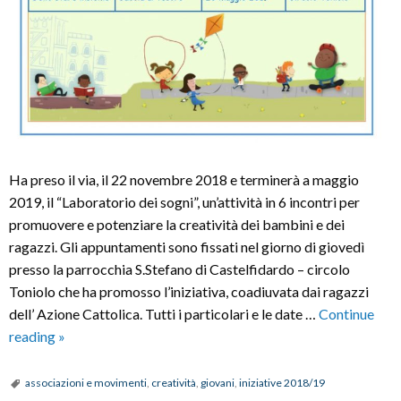
Ha preso il via, il 22 novembre 2018 e terminerà a maggio
2019, il “Laboratorio dei sogni”, un’attività in 6 incontri per
promuovere e potenziare la creatività dei bambini e dei
ragazzi. Gli appuntamenti sono fissati nel giorno di giovedì
presso la parrocchia S.Stefano di Castelfidardo – circolo
Toniolo che ha promosso l’iniziativa, coadiuvata dai ragazzi
dell’ Azione Cattolica. Tutti i particolari e le date …
Continue
Laboratorio
reading
»
dei
sogni
associazioni e movimenti
,
creatività
,
giovani
,
iniziative 2018/19