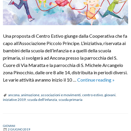
Una proposta di Centro Estivo giunge dalla Cooperativa che fa
capo all’Associazione Piccolo Principe. L’iniziativa, riservata ai
bambini della scuola dell’infanzia e a quelli della scuola
primaria, si svolgerà ad Ancona presso la parrocchia del S.
Cuore di Via Maratta e la parrocchia di S. Michele Arcangelo
zona Pinocchio, dalle ore 8 alle 14, distribuita in periodi diversi.
Un
Le varie attività avranno inizio il 10 …
Continue reading
»
centro
estivo
ancona
,
animazione
,
associazioni e movimenti
,
centro estivo
,
giovani
,
iniziative 2019
,
scuola dell'infanzia
,
scuola primaria
per
l'estate
2019
GIOVANI
2 GIUGNO 2019