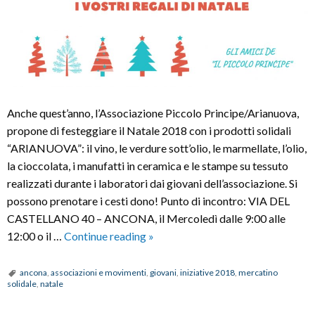
Anche quest’anno, l’Associazione Piccolo Principe/Arianuova,
propone di festeggiare il Natale 2018 con i prodotti solidali
“ARIANUOVA”: il vino, le verdure sott’olio, le marmellate, l’olio,
la cioccolata, i manufatti in ceramica e le stampe su tessuto
realizzati durante i laboratori dai giovani dell’associazione. Si
possono prenotare i cesti dono! Punto di incontro: VIA DEL
CASTELLANO 40 – ANCONA, il Mercoledì dalle 9:00 alle
Natale
12:00 o il …
Continue reading
»
con
i
ancona
,
associazioni e movimenti
,
giovani
,
iniziative 2018
,
mercatino
solidale
,
natale
prodotti
ARIANUOVA!