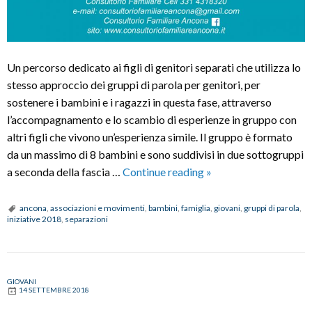
Un percorso dedicato ai figli di genitori separati che utilizza lo
stesso approccio dei gruppi di parola per genitori, per
sostenere i bambini e i ragazzi in questa fase, attraverso
l’accompagnamento e lo scambio di esperienze in gruppo con
altri figli che vivono un’esperienza simile. Il gruppo è formato
da un massimo di 8 bambini e sono suddivisi in due sottogruppi
Parole
a seconda della fascia …
Continue reading
»
ed
Emozioni:
ancona
,
associazioni e movimenti
,
bambini
,
famiglia
,
giovani
,
gruppi di parola
,
iniziative 2018
,
separazioni
Gruppi
di
parola
per
GIOVANI
14 SETTEMBRE 2018
i
figli