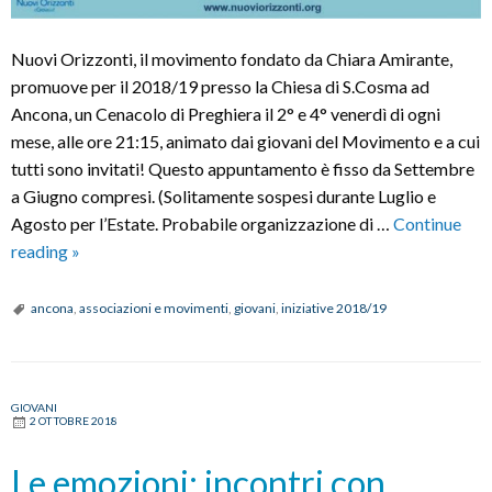
Nuovi Orizzonti, il movimento fondato da Chiara Amirante,
promuove per il 2018/19 presso la Chiesa di S.Cosma ad
Ancona, un Cenacolo di Preghiera il 2° e 4° venerdì di ogni
mese, alle ore 21:15, animato dai giovani del Movimento e a cui
tutti sono invitati! Questo appuntamento è fisso da Settembre
a Giugno compresi. (Solitamente sospesi durante Luglio e
Agosto per l’Estate. Probabile organizzazione di …
Continue
Cenacolo
reading
»
di
Preghiera
ancona
,
associazioni e movimenti
,
giovani
,
iniziative 2018/19
GIOVANI
2 OTTOBRE 2018
Le emozioni: incontri con