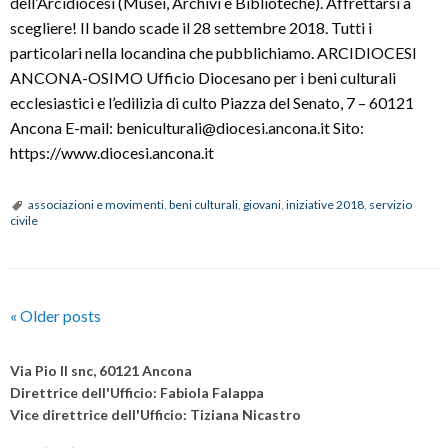
dell’Arcidiocesi (Musei, Archivi e Biblioteche). Affrettarsi a
scegliere! Il bando scade il 28 settembre 2018. Tutti i
particolari nella locandina che pubblichiamo. ARCIDIOCESI
ANCONA-OSIMO Ufficio Diocesano per i beni culturali
ecclesiastici e l’edilizia di culto Piazza del Senato, 7 – 60121
Ancona E-mail: beniculturali@diocesi.ancona.it Sito:
https://www.diocesi.ancona.it
associazioni e movimenti
,
beni culturali
,
giovani
,
iniziative 2018
,
servizio
civile
P
«
Older posts
o
s
Via Pio II snc, 60121 Ancona
t
Direttrice dell'Ufficio: Fabiola Falappa
Vice direttrice dell'Ufficio: Tiziana Nicastro
N
a