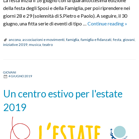
La festa inizia il 16 giugno con la quarantottesima edizione
della festa degli Sposi e della Famiglia, per poi riprendere nei
giorni 28 e 29 (solennità di S.Pietro e Paolo). A seguire, il 30
Festa
giugno, una fitta serie di eventi di tipo …
Continue reading
»
Sanpie
2019
ancona
,
associazioni e movimenti
,
famiglia
,
famiglia e fidanzati
,
festa
,
giovani
,
iniziative 2019
,
musica
,
teatro
ad
Ancon
GIOVANI
4 GIUGNO 2019
Un centro estivo per l'estate
2019