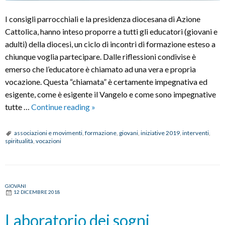
I consigli parrocchiali e la presidenza diocesana di Azione
Cattolica, hanno inteso proporre a tutti gli educatori (giovani e
adulti) della diocesi, un ciclo di incontri di formazione esteso a
chiunque voglia partecipare. Dalle riflessioni condivise è
emerso che l’educatore è chiamato ad una vera e propria
vocazione. Questa “chiamata” è certamente impegnativa ed
esigente, come è esigente il Vangelo e come sono impegnative
Formazione
tutte …
Continue reading
»
a
cura
associazioni e movimenti
,
formazione
,
giovani
,
iniziative 2019
,
interventi
,
spiritualità
,
vocazioni
dell'A.C.
GIOVANI
12 DICEMBRE 2018
Laboratorio dei sogni