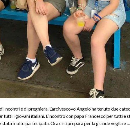
 incontri e di preghiera. L’arcivescovo Angelo ha tenuto due catec
r tutti i giovani italiani. L’incontro con papa Francesco per tutti é s
è stata molto partecipata. Ora ci si prepara per la grande veglia e 