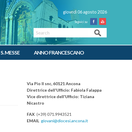
giovedì 06 agosto 2026
Facebook
Youtube
Search
 S. MESSE
ANNO FRANCESCANO
Via Pio II snc, 60121 Ancona
Direttrice dell'Ufficio: Fabiola Falappa
Vice direttrice dell'Ufficio: Tiziana
Nicastro
FAX
(+39) 071.9943521
EMAIL
giovani@diocesi.ancona.it