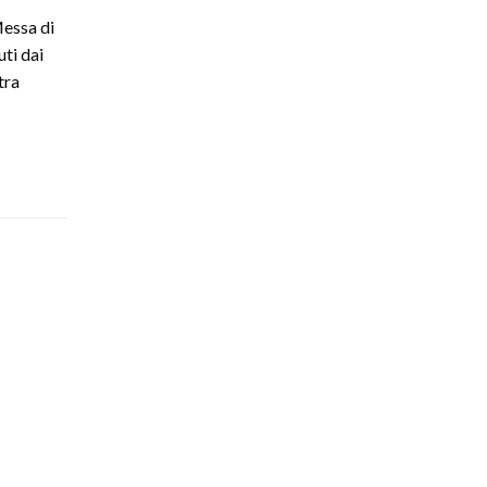
Messa di
uti dai
tra