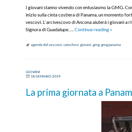
I giovani stanno vivendo con entusiasmo la GMG. Con 
inizio sulla cinta costiera di Panama, un momento forte
vescovi. L’ arcivescovo di Ancona aiuterà i giovani a r
GMG
Signora di Guadalupe. …
Continue reading
»
Panama:
i
agenda del vescovo
,
catechesi
,
giovani
,
gmg
,
gmg panama
giovani
a
Panama
GIOVANI
city
18 GENNAIO 2019
La prima giornata a Pana