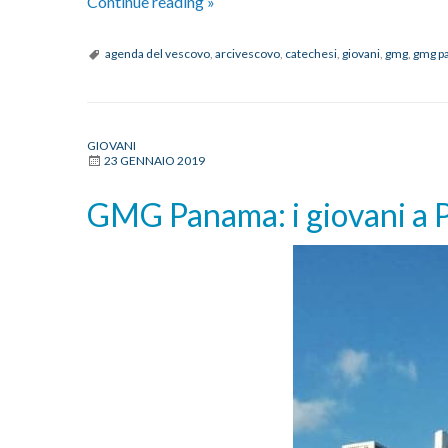
GMG
Continue reading
»
Panama:
"Questa
agenda del vescovo
,
arcivescovo
,
catechesi
,
giovani
,
gmg
,
gmg p
è
la
gioventù
GIOVANI
di
23 GENNAIO 2019
Cristo"
GMG Panama: i giovani a 