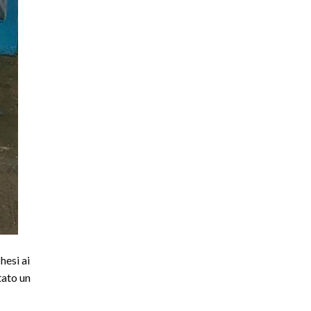
hesi ai
tato un
…